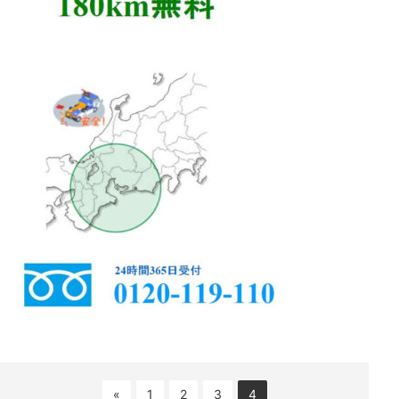
«
1
2
3
4