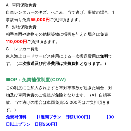
A.
車両保険免責
自車レンタカーのキズ、へこみ、当て逃げ、
事故の場合、
1
事故当り免責
55,000
円
ご負担頂きます。
B.
対物保険免責
相手車両や建物その他構築物に損害を与えた場合は免責
110,000
円
ご負担頂きます。
C. レッカー費用
東京海上ロードサービス使用による一次搬送費用は
無料
で
す。
（
二次搬送及び付帯費用は実費負担となります。）
■OP：免責補償制度(CDW)
この制度にご加入されますと車対車事故が起きた場合、対
物及び車両免責の
ご負担が免除となります。（※1 自損事
故、当て逃げの場合は車両免責55,000円はご負担頂きま
す。）
免責補償料 【1週間プラン 日額
1,100
円】
【
30
日以上プラン 日額
550
円
】