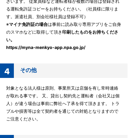
ざいます。 従業員様など運転者様が複数の場合は登録され
る運転免許証コピーをお持ちください。（社員様に限りま
す。派遣社員、別会社様社員は登録不可）
※
マイナ免許証の場合
は事前に読み取り専用アプリをご自身
のスマホなどに取得して頂き
印刷したものをお持ちくださ
い。
https://myna-menkyo-app.npa.go.jp/
その他
対象となる法人様は原則、事業所又は店舗を有し常時連絡
が取れる事です。 又、貸出し契約先と運転者（会社又は個
人）が違う場合は事前に弊社へ了承を得て頂きます。 トラ
ブルや損害等は全て契約者を通じての対処となりますので
ご注意ください。